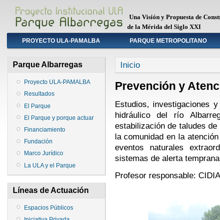
Una Visión y Propuesta de Const
de la Mérida del Siglo XXI
PROYECTO ULA-PAMALBA
PARQUE METROPOLITANO
Primary links
Inicio
Parque Albarregas
Proyecto ULA-PAMALBA
Prevención y Atenc
Resultados
Estudios, investigaciones 
El Parque
hidráulico del río Albarr
El Parque y porque actuar
estabilización de taludes de
Financiamiento
la comunidad en la atenció
Fundación
eventos naturales extraor
Marco Jurídico
sistemas de alerta temprana
La ULA y el Parque
Profesor responsable: CIDI
Líneas de Actuación
Espacios Públicos
Iniciativa Privada